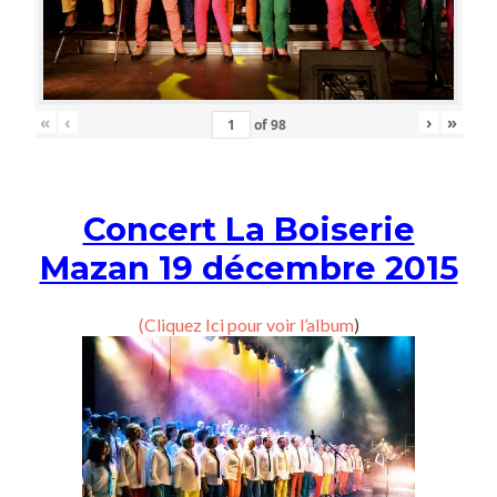
«
‹
›
»
of
98
Concert La Boiserie
Mazan 19 décembre 2015
(Cliquez Ici pour voir l’album
)