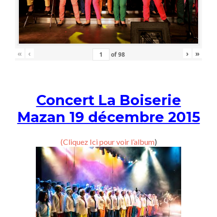
«
‹
›
»
of
98
Concert La Boiserie
Mazan 19 décembre 2015
(Cliquez Ici pour voir l’album
)